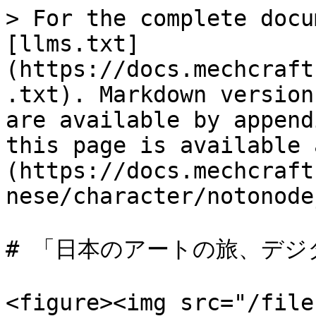
> For the complete docu
[llms.txt]
(https://docs.mechcraft
.txt). Markdown version
are available by append
this page is available 
(https://docs.mechcraft
nese/character/notonode
# 「日本のアートの旅、デジ
<figure><img src="/file