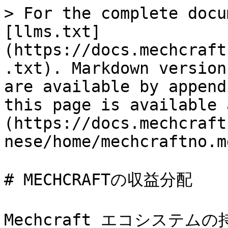
> For the complete docu
[llms.txt]
(https://docs.mechcraft
.txt). Markdown version
are available by append
this page is available 
(https://docs.mechcraft
nese/home/mechcraftno.md
# MECHCRAFTの収益分配

Mechcraft エコシステ