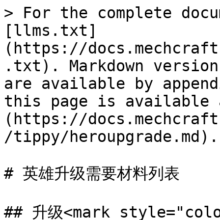
> For the complete docu
[llms.txt]
(https://docs.mechcraft
.txt). Markdown version
are available by append
this page is available 
(https://docs.mechcraft
/tippy/heroupgrade.md).

# 英雄升级需要材料列表

## 升级<mark style="co